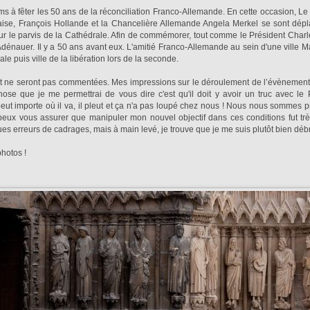
ims à fêter les 50 ans de la réconciliation Franco-Allemande. En cette occasion, Le
aise, François Hollande et la Chancelière Allemande Angela Merkel se sont dépl
ur le parvis de la Cathédrale. Afin de commémorer, tout comme le Président Charl
dénauer. Il y a 50 ans avant eux. L'amitié Franco-Allemande au sein d'une ville Ma
e puis ville de la libération lors de la seconde.
nt ne seront pas commentées. Mes impressions sur le déroulement de l’évènement
hose que je me permettrai de vous dire c'est qu'il doit y avoir un truc avec le 
peut importe où il va, il pleut et ça n'a pas loupé chez nous ! Nous nous sommes 
 peux vous assurer que manipuler mon nouvel objectif dans ces conditions fut très
s erreurs de cadrages, mais à main levé, je trouve que je me suis plutôt bien débr
hotos !