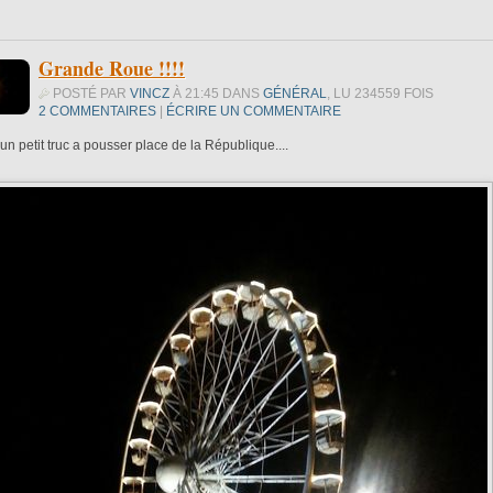
Grande Roue !!!!
POSTÉ PAR
VINCZ
À 21:45 DANS
GÉNÉRAL
, LU 234559 FOIS
2 COMMENTAIRES
|
ÉCRIRE UN COMMENTAIRE
t un petit truc a pousser place de la République....