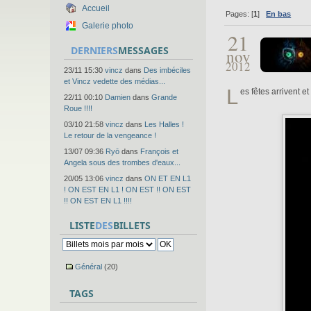
Accueil
Pages: [
1
]
En bas
Galerie photo
21
DERNIERS
MESSAGES
nov
2012
23/11 15:30
vincz
dans
Des imbéciles
et Vincz vedette des médias...
L
es fêtes arrivent e
22/11 00:10
Damien
dans
Grande
Roue !!!!
03/10 21:58
vincz
dans
Les Halles !
Le retour de la vengeance !
13/07 09:36
Ryō
dans
François et
Angela sous des trombes d'eaux...
20/05 13:06
vincz
dans
ON ET EN L1
! ON EST EN L1 ! ON EST !! ON EST
!! ON EST EN L1 !!!!
LISTE
DES
BILLETS
Général
(20)
TAGS