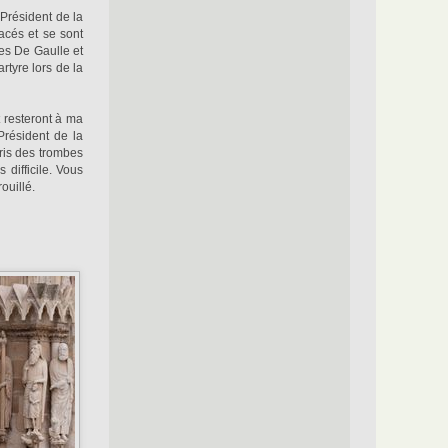
 Président de la
acés et se sont
es De Gaulle et
rtyre lors de la
 resteront à ma
Président de la
pris des trombes
 difficile. Vous
ouillé.