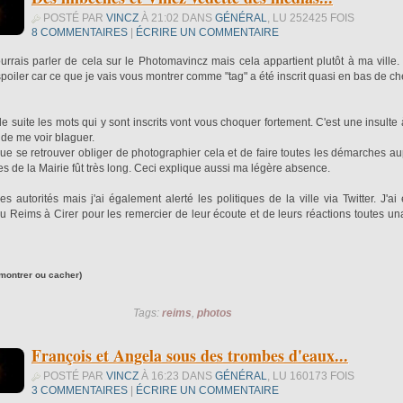
POSTÉ PAR
VINCZ
À 21:02 DANS
GÉNÉRAL
, LU 252425 FOIS
8 COMMENTAIRES
|
ÉCRIRE UN COMMENTAIRE
rrais parler de cela sur le Photomavincz mais cela appartient plutôt à ma ville.
spoiler car ce que je vais vous montrer comme "tag" a été inscrit quasi en bas de ch
e suite les mots qui y sont inscrits vont vous choquer fortement. C'est une insulte
 de me voir blaguer.
ue se retrouver obliger de photographier cela et de faire toutes les démarches au
ces de la Mairie fût très long. Ceci explique aussi ma légère absence.
es autorités mais j'ai également alerté les politiques de la ville via Twitter. J'ai
 du Reims à Cirer pour les remercier de leur écoute et de leurs réactions toutes un
montrer ou cacher)
Tags:
reims
,
photos
François et Angela sous des trombes d'eaux...
POSTÉ PAR
VINCZ
À 16:23 DANS
GÉNÉRAL
, LU 160173 FOIS
3 COMMENTAIRES
|
ÉCRIRE UN COMMENTAIRE