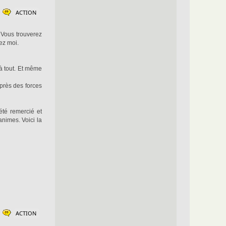
ACTION
 Vous trouverez
ez moi.
 à tout. Et même
près des forces
 été remercié et
animes. Voici la
ACTION