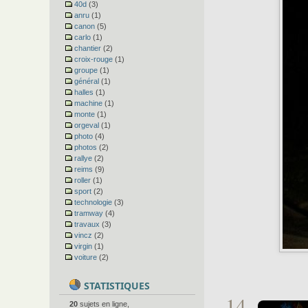
40d
(3)
anru
(1)
canon
(5)
carlo
(1)
chantier
(2)
croix-rouge
(1)
groupe
(1)
général
(1)
halles
(1)
machine
(1)
monte
(1)
orgeval
(1)
photo
(4)
photos
(2)
rallye
(2)
reims
(9)
roller
(1)
sport
(2)
technologie
(3)
tramway
(4)
travaux
(3)
vincz
(2)
virgin
(1)
voiture
(2)
STATISTIQUES
14
20
sujets en ligne,