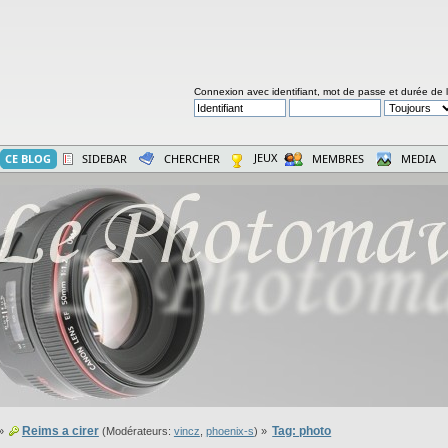
Connexion avec identifiant, mot de passe et durée de 
JEUX
CE BLOG
SIDEBAR
CHERCHER
MEMBRES
MEDIA
Reims a cirer
Tag: photo
»
(Modérateurs:
vincz
,
phoenix-s
) »