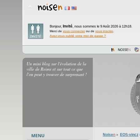
Invité
Bonjour,
,
nous sommes le 9 Août 2026 à 12h18.
Merci de
vous connecter
ou de
vous inscrire
.
Avez-vous oublié votre mot de passe ?
NOISE
N
Un mini blog sur l'évolution de la
ville de Reims et sur tout ce que
l'on peut y trouver de surprenant !
MENU
Noise
n
EOS-vincz
»