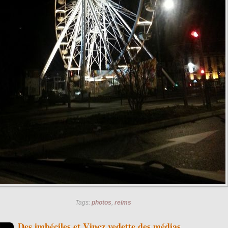
Tags:
photos
,
reims
Des imbéciles et Vincz vedette des médias...