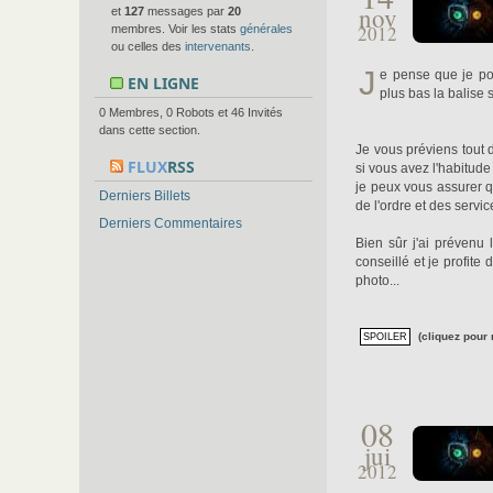
nov
et
127
messages par
20
2012
membres. Voir les stats
générales
ou celles des
intervenants
.
J
e pense que je pou
EN LIGNE
plus bas la balise 
0 Membres, 0 Robots et 46 Invités
dans cette section.
Je vous préviens tout d
FLUX
RSS
si vous avez l'habitude
je peux vous assurer q
Derniers Billets
de l'ordre et des servi
Derniers Commentaires
Bien sûr j'ai prévenu l
conseillé et je profite
photo...
(cliquez pour 
08
jui
2012