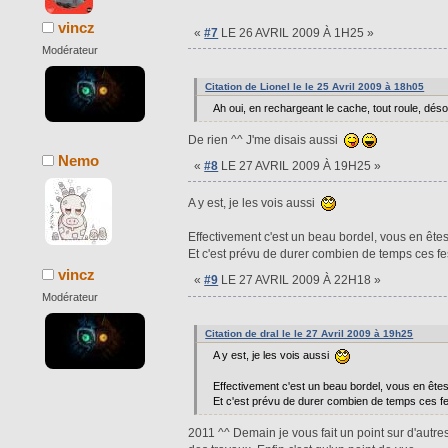
vincz
«
#7
LE 26 AVRIL 2009 À 1H25 »
Modérateur
Citation de Lionel le le 25 Avril 2009 à 18h05
Ah oui, en rechargeant le cache, tout roule, désol
De rien ^^ J'me disais aussi
Nemo
«
#8
LE 27 AVRIL 2009 À 19H25 »
A y est, je les vois aussi
Effectivement c'est un beau bordel, vous en êtes
Et c'est prévu de durer combien de temps ces fes
vincz
«
#9
LE 27 AVRIL 2009 À 22H18 »
Modérateur
Citation de dral le le 27 Avril 2009 à 19h25
A y est, je les vois aussi
Effectivement c'est un beau bordel, vous en êtes
Et c'est prévu de durer combien de temps ces fe
2011 ^^ Demain je vous fait un point sur d'autr