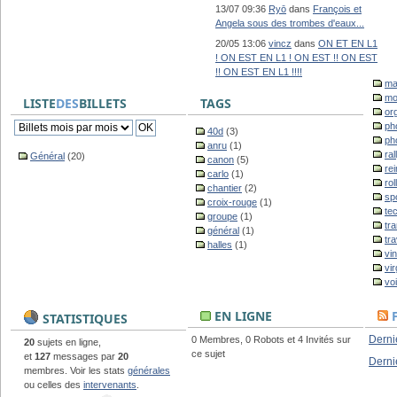
13/07 09:36
Ryō
dans
François et
Angela sous des trombes d'eaux...
20/05 13:06
vincz
dans
ON ET EN L1
! ON EST EN L1 ! ON EST !! ON EST
!! ON EST EN L1 !!!!
ma
mo
LISTE
DES
BILLETS
TAGS
or
ph
40d
(3)
ph
anru
(1)
ral
Général
(20)
canon
(5)
re
carlo
(1)
rol
chantier
(2)
sp
croix-rouge
(1)
te
groupe
(1)
tr
général
(1)
tr
halles
(1)
vi
vir
vo
EN LIGNE
STATISTIQUES
Dernie
0 Membres, 0 Robots et 4 Invités sur
20
sujets en ligne,
ce sujet
et
127
messages par
20
Derni
membres. Voir les stats
générales
ou celles des
intervenants
.