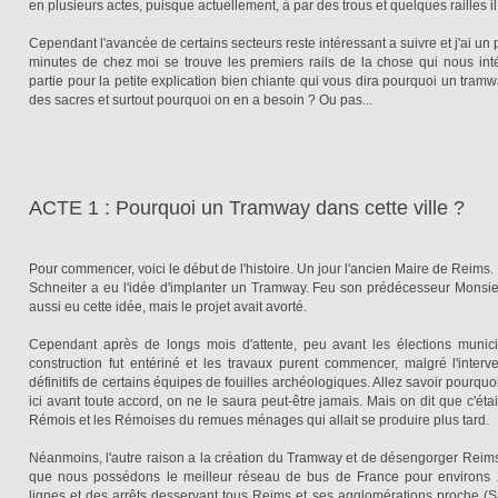
en plusieurs actes, puisque actuellement, à par des trous et quelques railles il 
Cependant l'avancée de certains secteurs reste intéressant a suivre et j'ai un
minutes de chez moi se trouve les premiers rails de la chose qui nous intér
partie pour la petite explication bien chiante qui vous dira pourquoi un tramway
des sacres et surtout pourquoi on en a besoin ? Ou pas...
ACTE 1 : Pourquoi un Tramway dans cette ville ?
Pour commencer, voici le début de l'histoire. Un jour l'ancien Maire de Reims
Schneiter a eu l'idée d'implanter un Tramway. Feu son prédécesseur Monsieur
aussi eu cette idée, mais le projet avait avorté.
Cependant après de longs mois d'attente, peu avant les élections munici
construction fut entériné et les travaux purent commencer, malgré l'interv
définitifs de certains équipes de fouilles archéologiques. Allez savoir pourquo
ici avant toute accord, on ne le saura peut-être jamais. Mais on dit que c'étai
Rémois et les Rémoises du remues ménages qui allait se produire plus tard.
Néanmoins, l'autre raison a la création du Tramway et de désengorger Reims
que nous possédons le meilleur réseau de bus de France pour environs 
lignes et des arrêts desservant tous Reims et ses agglomérations proche (Sau