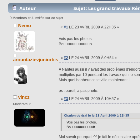
Auteur
Sujet: Les grand travaux Rém
(Lu 166699 fois)
0 Membres et 4 Invités sur ce sujet
Nemo
«
#1
LE 23 AVRIL 2009 À 22H35 »
Vois pas les photos.
Bouuuuuuuuuuuuh
«
#2
LE 24 AVRIL 2009 À 0H54 »
arountazievjuniorbis
A Nantes aussi il y avait des problèmes d'engor
multipilés par 10 pendant les travaux qui ne sont 
Mais quel bonheur cette ville maintenant !!
ps : pareil, a pas photo.
vincz
«
#3
LE 24 AVRIL 2009 À 10H57 »
Modérateur
Citation de dral le le 23 Avril 2009 à 22h35
Vois pas les photos.
Bouuuuuuuuuuuuh
Moi savoir pourquoi ^^ je fait le nécessaire apr