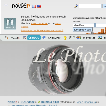
Invité
Bonjour,
,
nous sommes le 9 Août
Connexion avec identifiant, m
2026 à 9h33.
session
Merci de
vous connecter
ou de
vous
inscrire
.
Avez-vous oublié votre mot de passe ?
JEUX
NOISE
N
CE BLOG
CHERCHER
MEMBRES
M
Noise
n
EOS-vincz
Reims a cirer
»
»
(Modérateurs:
vincz
,
phoenix-s
) »
Les grand travaux Rémois - Acte 1