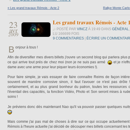
« Les grand travaux Rémois - Acte 2
Rallye Monte Carlo
23
Les grand travaux Rémois - Acte 
avr
POSTÉ PAR
VINCZ
À 19:49 DANS
GÉNÉRAL
,
2009
LU 166699 FOIS
9 COMMENTAIRES
|
ÉCRIRE UN COMMENTAI
B
onjour à tous !
Afin de diversifier mes divers billets j'ouvre un second blog qui parlera plus 
ce qui arrive tout prés de chez moi (non je ne suis pas armé
et je n'effr
dame avec une arme pour leur piquer leurs économies !).
Pour faire simple, je vais essayer de faire connaitre Reims de façon intére
souvent de manière corrosive sinon, il faut l'avouer ce n'est pas drôle ! A
certainement, et au plus grand bonheur du patron, toutes les ressources
l'éventail des capacités, la fonction Vidéo, Photo et Son seront mises à ru
soins !
Je préviens donc dès maintenant Nao qu'il va pouvoir passer quelques nui
Mais comme j'ai pas mal de choses à dire sur ce qui occupe actuellement 
Rémois à l'heure actuelle j'ai décidé de découper mes billets concernant les