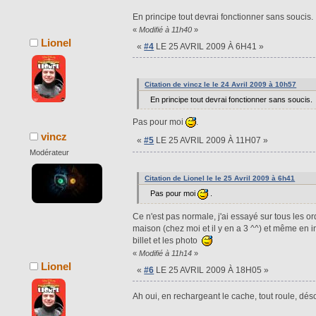
En principe tout devrai fonctionner sans soucis.
«
Modifié à 11h40
»
Lionel
«
#4
LE 25 AVRIL 2009 À 6H41 »
Citation de vincz le le 24 Avril 2009 à 10h57
En principe tout devrai fonctionner sans soucis.
Pas pour moi
.
vincz
«
#5
LE 25 AVRIL 2009 À 11H07 »
Modérateur
Citation de Lionel le le 25 Avril 2009 à 6h41
Pas pour moi
.
Ce n'est pas normale, j'ai essayé sur tous les or
maison (chez moi et il y en a 3 ^^) et même en in
billet et les photo
«
Modifié à 11h14
»
Lionel
«
#6
LE 25 AVRIL 2009 À 18H05 »
Ah oui, en rechargeant le cache, tout roule, déso