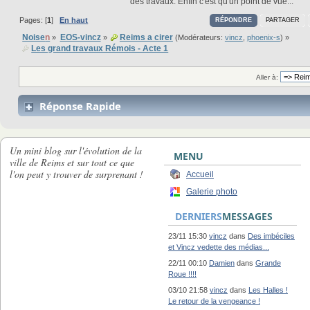
des travaux. Enfin c'est qu'un point de vue...
Pages: [
1
]
En haut
RÉPONDRE
PARTAGER
Noise
n
EOS-vincz
Reims a cirer
»
»
(Modérateurs:
vincz
,
phoenix-s
) »
Les grand travaux Rémois - Acte 1
Aller à:
Réponse Rapide
Un mini blog sur l'évolution de la
MENU
ville de Reims et sur tout ce que
l'on peut y trouver de surprenant !
Accueil
Galerie photo
DERNIERS
MESSAGES
23/11 15:30
vincz
dans
Des imbéciles
et Vincz vedette des médias...
22/11 00:10
Damien
dans
Grande
Roue !!!!
03/10 21:58
vincz
dans
Les Halles !
Le retour de la vengeance !